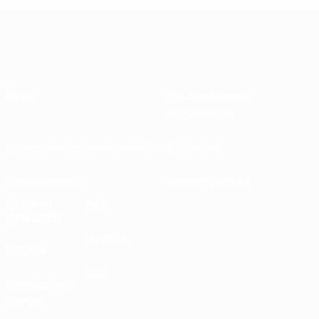
О нас
Национальные
ассоциации
Проведение соревнований
Развитие
Устойчивость
Новости и СМИ
ОТКРОЙ
ЕЩЕ
ДЛЯ СЕБЯ
MyUEFA
UEFA.tv
UC3
Расписание
матчей