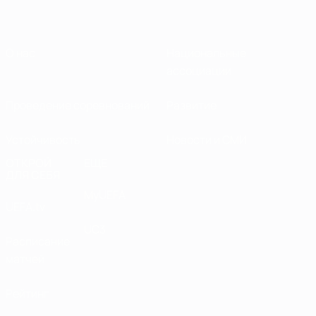
О нас
Национальные
ассоциации
Проведение соревнований
Развитие
Устойчивость
Новости и СМИ
ОТКРОЙ
ЕЩЕ
ДЛЯ СЕБЯ
MyUEFA
UEFA.tv
UC3
Расписание
матчей
Рейтинг