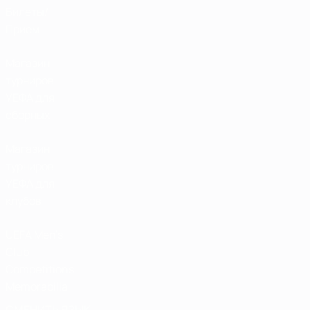
Билеты/
Прием
Магазин
турниров
УЕФА для
сборных
Магазин
турниров
УЕФА для
клубов
UEFA Men's
Club
Competitions
Memorabilia
СМЕНИТЬ ЯЗЫК