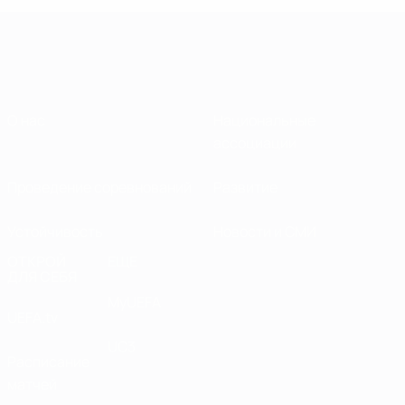
О нас
Национальные
ассоциации
Проведение соревнований
Развитие
Устойчивость
Новости и СМИ
ОТКРОЙ
ЕЩЕ
ДЛЯ СЕБЯ
MyUEFA
UEFA.tv
UC3
Расписание
матчей