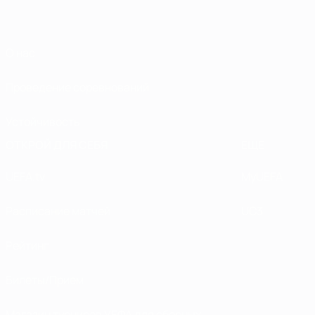
О нас
Проведение соревнований
Устойчивость
ОТКРОЙ ДЛЯ СЕБЯ
ЕЩЕ
UEFA.tv
MyUEFA
Расписание матчей
UC3
Рейтинг
Билеты/Прием
Магазин турниров УЕФА для сборных