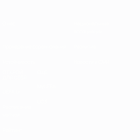
О нас
Национальные
ассоциации
Проведение соревнований
Развитие
Устойчивость
Новости и СМИ
ОТКРОЙ
ЕЩЕ
ДЛЯ СЕБЯ
MyUEFA
UEFA.tv
UC3
Расписание
матчей
Рейтинг