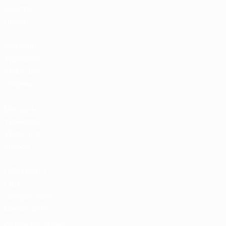
Билеты/
Прием
Магазин
турниров
УЕФА для
сборных
Магазин
турниров
УЕФА для
клубов
UEFA Men's
Club
Competitions
Memorabilia
СМЕНИТЬ ЯЗЫК