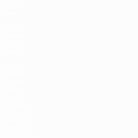
Билеты/
Прием
Магазин
турниров
УЕФА для
сборных
Магазин
турниров
УЕФА для
клубов
UEFA Men's
Club
Competitions
Memorabilia
СМЕНИТЬ ЯЗЫК