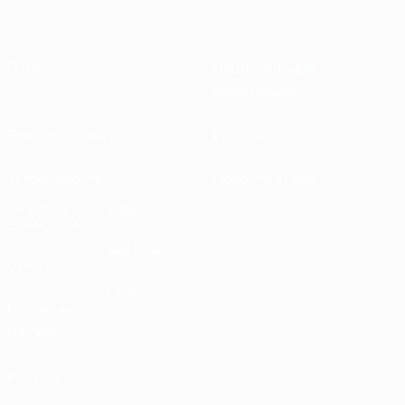
О нас
Национальные
ассоциации
Проведение соревнований
Развитие
Устойчивость
Новости и СМИ
ОТКРОЙ
ЕЩЕ
ДЛЯ СЕБЯ
MyUEFA
UEFA.tv
UC3
Расписание
матчей
Рейтинг