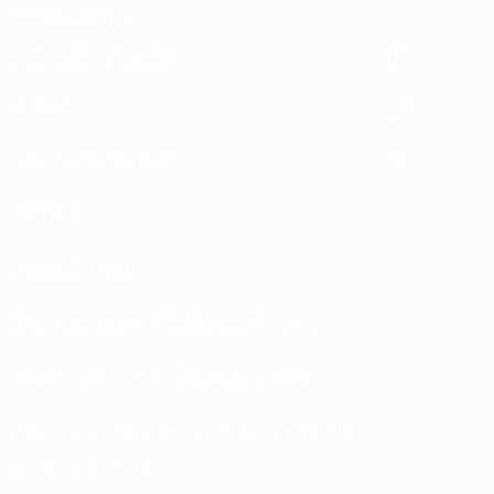
Устойчивость
ОТКРОЙ ДЛЯ СЕБЯ
ЕЩЕ
UEFA.tv
MyUEFA
Расписание матчей
UC3
Рейтинг
Билеты/Прием
Магазин турниров УЕФА для сборных
Магазин турниров УЕФА для клубов
UEFA Men's Club Competitions Memorabilia
СМЕНИТЬ ЯЗЫК