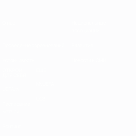
О нас
Национальные
ассоциации
Проведение соревнований
Развитие
Устойчивость
Новости и СМИ
ОТКРОЙ
ЕЩЕ
ДЛЯ СЕБЯ
MyUEFA
UEFA.tv
UC3
Расписание
матчей
Рейтинг