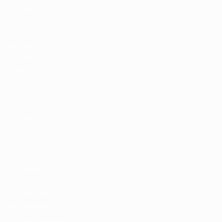
Билеты/
Прием
Магазин
турниров
УЕФА для
сборных
Магазин
турниров
УЕФА для
клубов
UEFA Men's
Club
Competitions
Memorabilia
СМЕНИТЬ ЯЗЫК