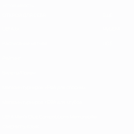
Устойчивость
ОТКРОЙ ДЛЯ СЕБЯ
ЕЩЕ
UEFA.tv
MyUEFA
Расписание матчей
UC3
Рейтинг
Билеты/Прием
Магазин турниров УЕФА для сборных
Магазин турниров УЕФА для клубов
UEFA Men's Club Competitions Memorabilia
СМЕНИТЬ ЯЗЫК