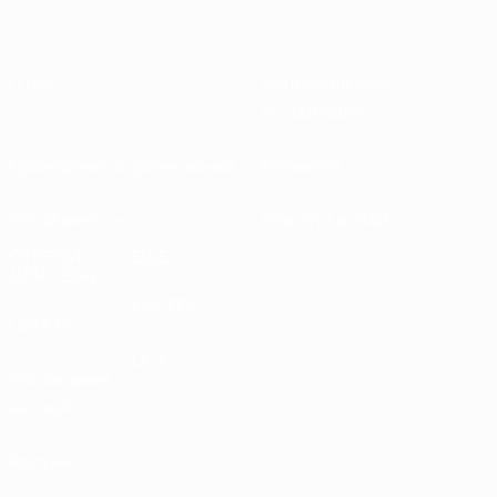
О нас
Национальные
ассоциации
Проведение соревнований
Развитие
Устойчивость
Новости и СМИ
ОТКРОЙ
ЕЩЕ
ДЛЯ СЕБЯ
MyUEFA
UEFA.tv
UC3
Расписание
матчей
Рейтинг