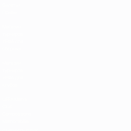
Билеты/
Прием
Магазин
турниров
УЕФА для
сборных
Магазин
турниров
УЕФА для
клубов
UEFA Men's
Club
Competitions
Memorabilia
СМЕНИТЬ ЯЗЫК