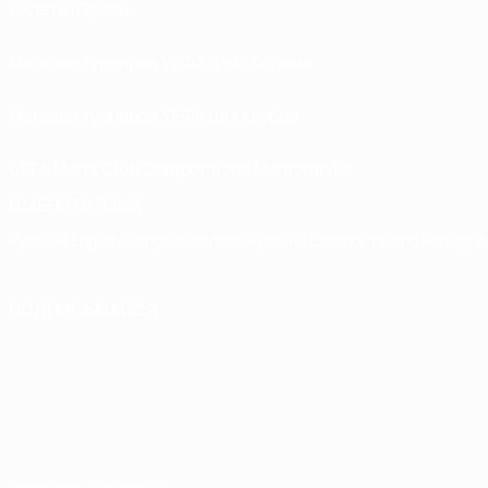
Билеты/Прием
Магазин турниров УЕФА для сборных
Магазин турниров УЕФА для клубов
UEFA Men's Club Competitions Memorabilia
СМЕНИТЬ ЯЗЫК
Русский
English
Français
Deutsch
Русский
Español
Italiano
Portuguê
ПОДПИСЫВАЙСЯ