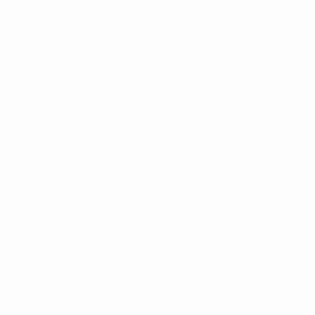
О нас
Национальные
ассоциации
Проведение соревнований
Развитие