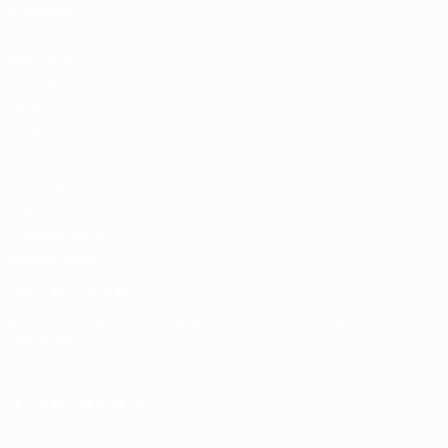
сборных
Магазин
турниров
УЕФА для
клубов
UEFA Men's
Club
Competitions
Memorabilia
СМЕНИТЬ ЯЗЫК
Русский
English
Français
Deutsch
Русский
Español
Italiano
Português
ПОДПИСЫВАЙСЯ