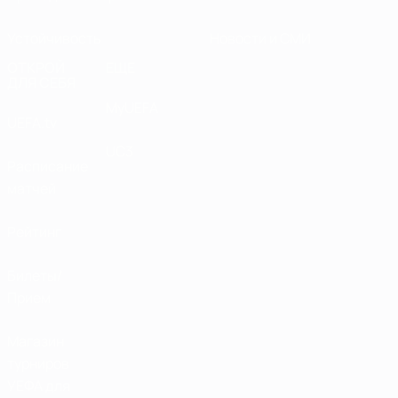
Устойчивость
Новости и СМИ
ОТКРОЙ
ЕЩЕ
ДЛЯ СЕБЯ
MyUEFA
UEFA.tv
UC3
Расписание
матчей
Рейтинг
Билеты/
Прием
Магазин
турниров
УЕФА для