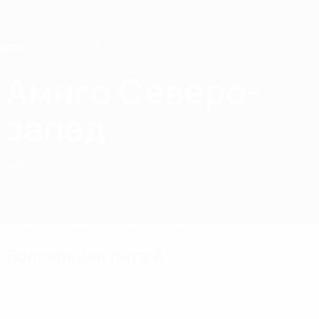
Skip
to
main
content
Home
Амиго Северо-
Амиго Северо-запад
запад
BUL
Матчи
Положение команд
Состав
Болгарская лига А