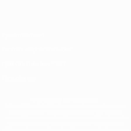
Правила и условия
Политика конфиденциальности
Правила в отношении cookie
Настройки куки
© 1998-2026 УЕФА. Все права защищены
Название UEFA, логотип УЕФА, а также элементы дизайна, относящиеся к
соревнованиям УЕФА, являются зарегистрированными торговыми
марками УЕФА и/или охраняются авторским правом. Использование этих
торговых марок в коммерческих целях запрещено. Пользуясь сайтом
UEFA.com, вы тем самым соглашаетесь с Правилами и условиями, а также с