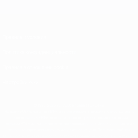
Правила и условия
Политика конфиденциальности
Правила в отношении cookie
Настройки куки
© 1998-2026 УЕФА. Все права защищены
Название UEFA, логотип УЕФА, а также элементы дизайна, относящиеся к
соревнованиям УЕФА, являются зарегистрированными торговыми
марками УЕФА и/или охраняются авторским правом. Использование этих
торговых марок в коммерческих целях запрещено. Пользуясь сайтом
UEFA.com, вы тем самым соглашаетесь с Правилами и условиями, а также с