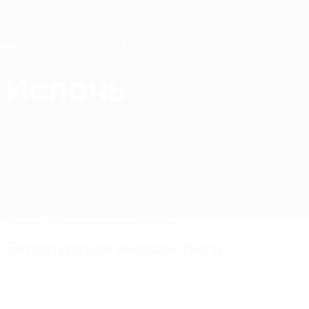
Skip
to
main
content
Home
Ислочь
ФК Ислочь
BLR
Матчи
Положение команд
Состав
Белорусская высшая лига