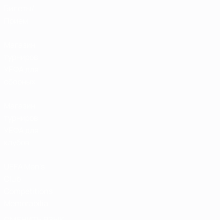
Билеты/
Прием
Магазин
турниров
УЕФА для
сборных
Магазин
турниров
УЕФА для
клубов
UEFA Men's
Club
Competitions
Memorabilia
СМЕНИТЬ ЯЗЫК