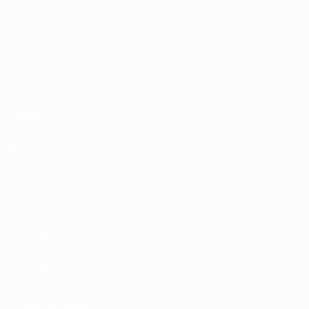
Билеты/
Прием
Магазин
турниров
УЕФА для
сборных
Магазин
турниров
УЕФА для
клубов
UEFA Men's
Club
Competitions
Memorabilia
СМЕНИТЬ ЯЗЫК