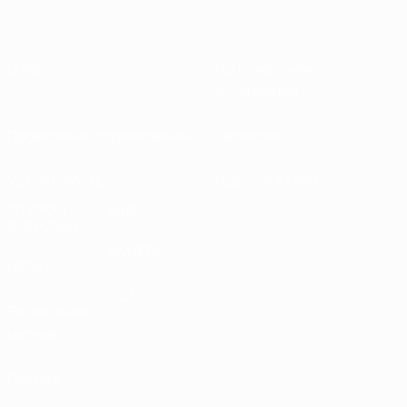
О нас
Национальные
ассоциации
Проведение соревнований
Развитие
Устойчивость
Новости и СМИ
ОТКРОЙ
ЕЩЕ
ДЛЯ СЕБЯ
MyUEFA
UEFA.tv
UC3
Расписание
матчей
Рейтинг