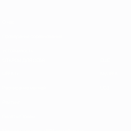
О нас
Проведение соревнований
Устойчивость
ОТКРОЙ ДЛЯ СЕБЯ
ЕЩЕ
UEFA.tv
MyUEFA
Расписание матчей
UC3
Рейтинг
Билеты/Прием
Магазин турниров УЕФА для сборных