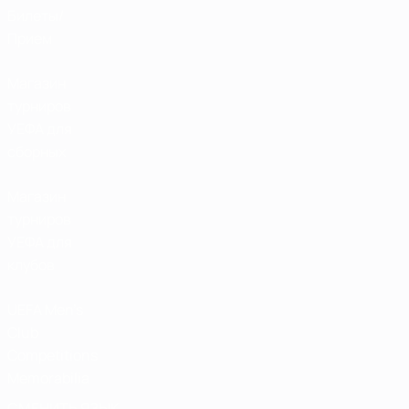
Билеты/
Прием
Магазин
турниров
УЕФА для
сборных
Магазин
турниров
УЕФА для
клубов
UEFA Men's
Club
Competitions
Memorabilia
СМЕНИТЬ ЯЗЫК