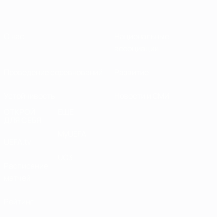
О нас
Национальные
ассоциации
Проведение соревнований
Развитие
Устойчивость
Новости и СМИ
ОТКРОЙ
ЕЩЕ
ДЛЯ СЕБЯ
MyUEFA
UEFA.tv
UC3
Расписание
матчей
Рейтинг