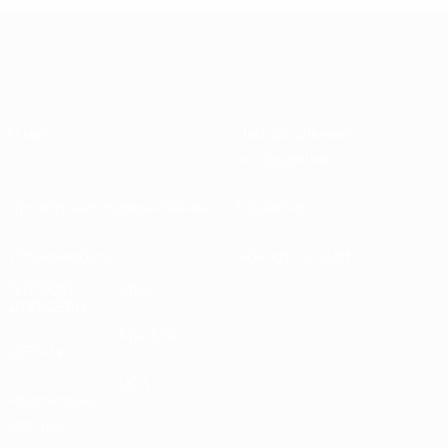
О нас
Национальные
ассоциации
Проведение соревнований
Развитие
Устойчивость
Новости и СМИ
ОТКРОЙ
ЕЩЕ
ДЛЯ СЕБЯ
MyUEFA
UEFA.tv
UC3
Расписание
матчей