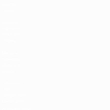
Билеты/
Прием
Магазин
турниров
УЕФА для
сборных
Магазин
турниров
УЕФА для
клубов
UEFA Men's
Club
Competitions
Memorabilia
СМЕНИТЬ ЯЗЫК