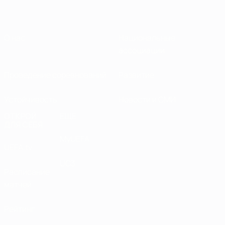
О нас
Национальные
ассоциации
Проведение соревнований
Развитие
Устойчивость
Новости и СМИ
ОТКРОЙ
ЕЩЕ
ДЛЯ СЕБЯ
MyUEFA
UEFA.tv
UC3
Расписание
матчей
Рейтинг