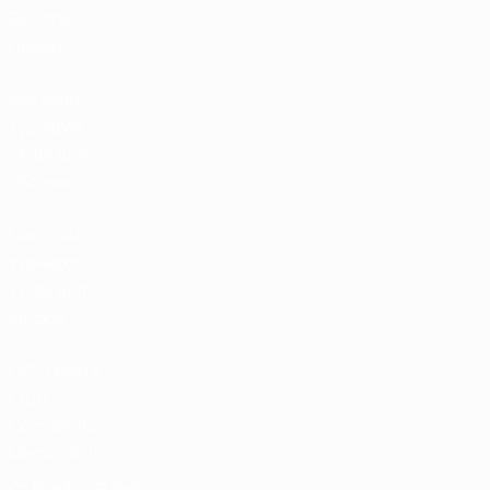
Билеты/
Прием
Магазин
турниров
УЕФА для
сборных
Магазин
турниров
УЕФА для
клубов
UEFA Men's
Club
Competitions
Memorabilia
СМЕНИТЬ ЯЗЫК