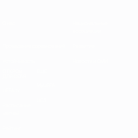
О нас
Национальные
ассоциации
Проведение соревнований
Развитие
Устойчивость
Новости и СМИ
ОТКРОЙ
ЕЩЕ
ДЛЯ СЕБЯ
MyUEFA
UEFA.tv
UC3
Расписание
матчей
Рейтинг