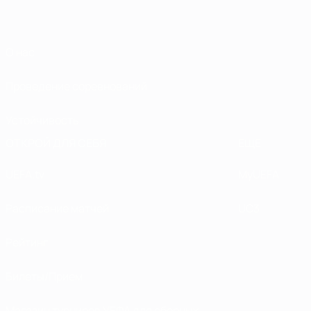
О нас
Проведение соревнований
Устойчивость
ОТКРОЙ ДЛЯ СЕБЯ
ЕЩЕ
UEFA.tv
MyUEFA
Расписание матчей
UC3
Рейтинг
Билеты/Прием
Магазин турниров УЕФА для сборных