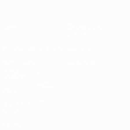
О нас
Национальные
ассоциации
Проведение соревнований
Развитие
Устойчивость
Новости и СМИ
ОТКРОЙ
ЕЩЕ
ДЛЯ СЕБЯ
MyUEFA
UEFA.tv
UC3
Расписание
матчей
Рейтинг