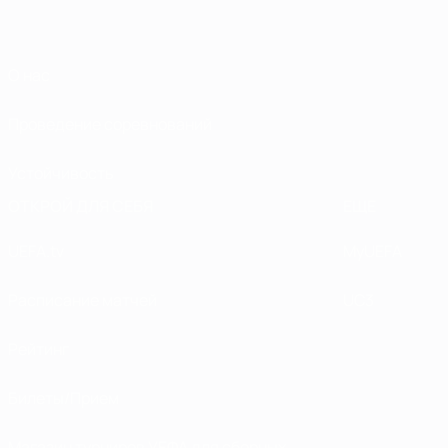
О нас
Проведение соревнований
Устойчивость
ОТКРОЙ ДЛЯ СЕБЯ
ЕЩЕ
UEFA.tv
MyUEFA
Расписание матчей
UC3
Рейтинг
Билеты/Прием
Магазин турниров УЕФА для сборных