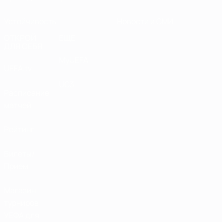
Устойчивость
Новости и СМИ
ОТКРОЙ
ЕЩЕ
ДЛЯ СЕБЯ
MyUEFA
UEFA.tv
UC3
Расписание
матчей
Рейтинг
Билеты/
Прием
Магазин
турниров
УЕФА для