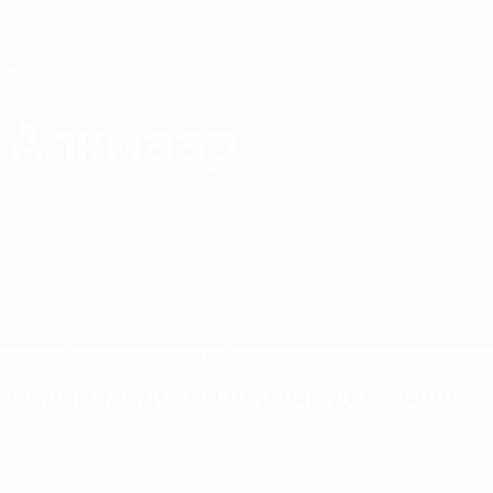
Skip
to
main
content
Home
Алкмаар
Алкмаар
NED
Матчи
Положение команд
Состав
Нидерландский первый дивизион