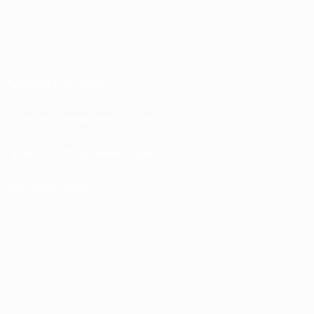
Правила и условия
Политика конфиденциальности
Правила в отношении cookie
Настройки куки
© 1998-2026 УЕФА. Все права защищены
Название UEFA, логотип УЕФА, а также элементы дизайна, относящиеся к
соревнованиям УЕФА, являются зарегистрированными торговыми
марками УЕФА и/или охраняются авторским правом. Использование этих
торговых марок в коммерческих целях запрещено. Пользуясь сайтом
UEFA.com, вы тем самым соглашаетесь с Правилами и условиями, а также с