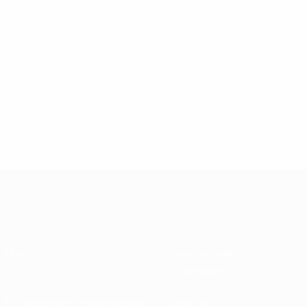
О нас
Национальные
ассоциации
Проведение соревнований
Развитие