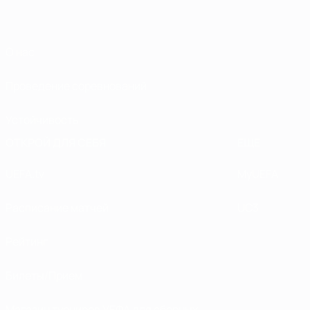
О нас
Проведение соревнований
Устойчивость
ОТКРОЙ ДЛЯ СЕБЯ
ЕЩЕ
UEFA.tv
MyUEFA
Расписание матчей
UC3
Рейтинг
Билеты/Прием
Магазин турниров УЕФА для сборных