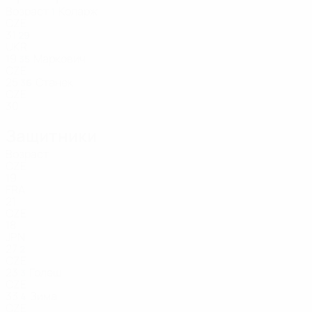
Возраст
Коларж
1
CZE
31
29
UKR
19
Маркович
35
CZE
25
Станек
36
CZE
30
Защитники
Возраст
CZE
19
FRA
21
CZE
18
JPN
27
2
CZE
23
Голеш
3
CZE
33
Зима
4
CZE