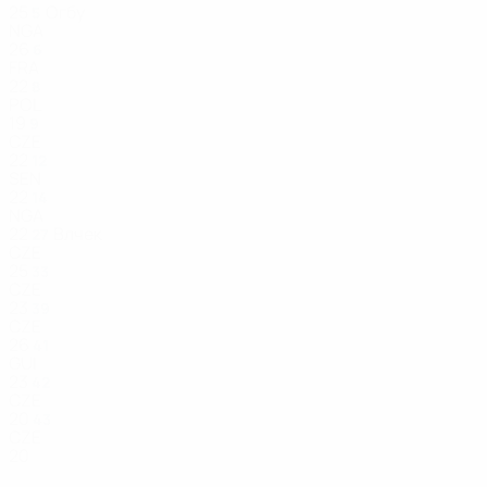
25
Огбу
5
NGA
26
6
FRA
22
8
POL
19
9
CZE
22
12
SEN
22
14
NGA
22
Влчек
27
CZE
25
33
CZE
23
39
CZE
26
41
GUI
23
42
CZE
20
43
CZE
20