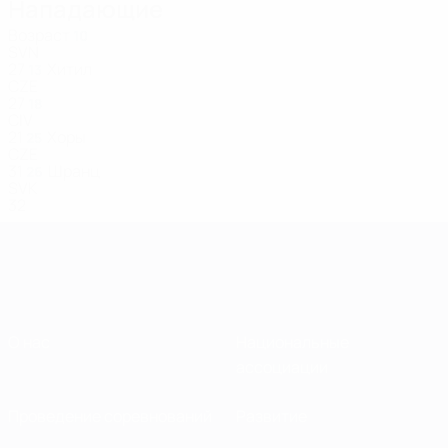
Нападающие
Возраст
10
SVN
27
Хитил
13
CZE
27
18
CIV
21
Хоры
25
CZE
31
Шранц
26
SVK
32
О нас
Национальные
ассоциации
Проведение соревнований
Развитие