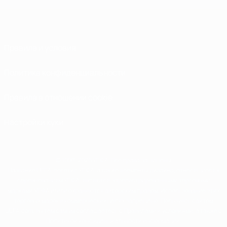
Правила и условия
Политика конфиденциальности
Правила в отношении cookie
Настройки куки
© 1998-2026 УЕФА. Все права защищены
Название UEFA, логотип УЕФА, а также элементы дизайна, относящиеся к
соревнованиям УЕФА, являются зарегистрированными торговыми
марками УЕФА и/или охраняются авторским правом. Использование этих
торговых марок в коммерческих целях запрещено. Пользуясь сайтом
UEFA.com, вы тем самым соглашаетесь с Правилами и условиями, а также с
Политикой конфиденциальности информации.