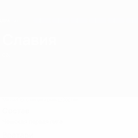
Skip
to
main
content
Home
Славия
Славия Прага
CZE
Матчи
Положение команд
Состав
Состав
Чешская первая лига
Вратари