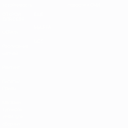
Устойчивость
Новости и СМИ
ОТКРОЙ
ЕЩЕ
ДЛЯ СЕБЯ
MyUEFA
UEFA.tv
UC3
Расписание
матчей
Рейтинг
Билеты/
Прием
Магазин
турниров
УЕФА для
сборных