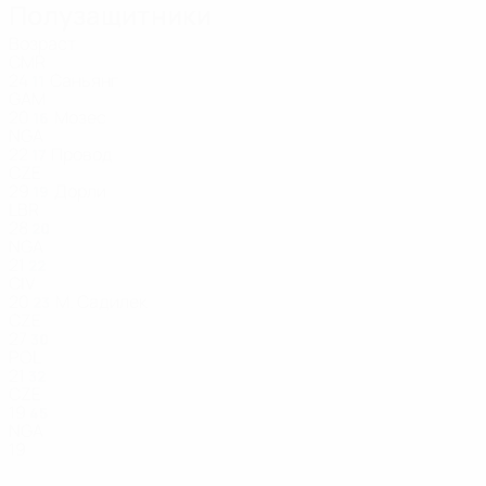
Полузащитники
Возраст
CMR
24
Саньянг
11
GAM
20
Мозес
16
NGA
22
Провод
17
CZE
29
Дорли
19
LBR
28
20
NGA
21
22
CIV
20
М. Садилек
23
CZE
27
30
POL
21
32
CZE
19
45
NGA
19