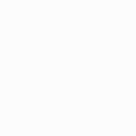
О нас
Национальные
ассоциации
Проведение соревнований
Развитие
Устойчивость
Новости и СМИ
ОТКРОЙ
ЕЩЕ
ДЛЯ СЕБЯ
MyUEFA
UEFA.tv
UC3
Расписание
матчей
Рейтинг