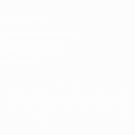
Правила и условия
Политика конфиденциальности
Правила в отношении cookie
Настройки куки
© 1998-2026 УЕФА. Все права защищены
Название UEFA, логотип УЕФА, а также элементы дизайна, относящиеся к
соревнованиям УЕФА, являются зарегистрированными торговыми
марками УЕФА и/или охраняются авторским правом. Использование этих
торговых марок в коммерческих целях запрещено. Пользуясь сайтом
UEFA.com, вы тем самым соглашаетесь с Правилами и условиями, а также с
Политикой конфиденциальности информации.