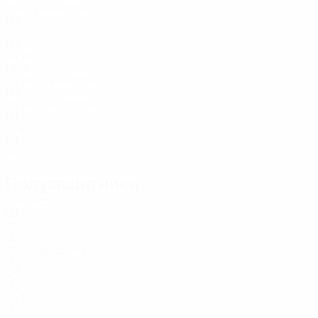
31
Гудьонссон
9
ISL
27
15
ISL
24
20
DEN
25
Гуннарссон
22
ISL
25
Д. Атласон
24
ISL
31
40
ISL
16
Полузащитники
Возраст
ISL
17
ISL
22
В. Арнарсон
ISL
43
ISL
24
7
ISL