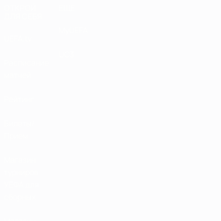
ОТКРОЙ
ЕЩЕ
ДЛЯ СЕБЯ
MyUEFA
UEFA.tv
UC3
Расписание
матчей
Рейтинг
Билеты/
Прием
Магазин
турниров
УЕФА для
сборных