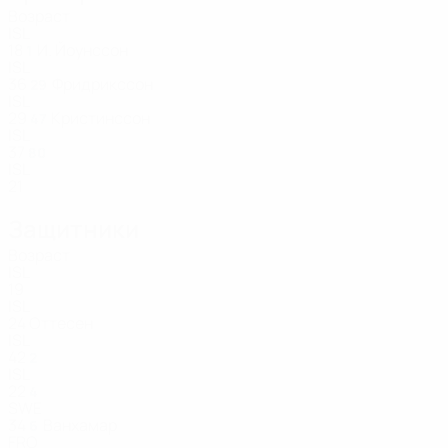
Возраст
ISL
18
И. Йоунссон
1
ISL
36
Фридрикссон
29
ISL
29
Кристинссон
47
ISL
37
80
ISL
21
Защитники
Возраст
ISL
19
ISL
24
Оттесен
ISL
42
2
ISL
22
4
SWE
34
Ванхамар
6
FRO