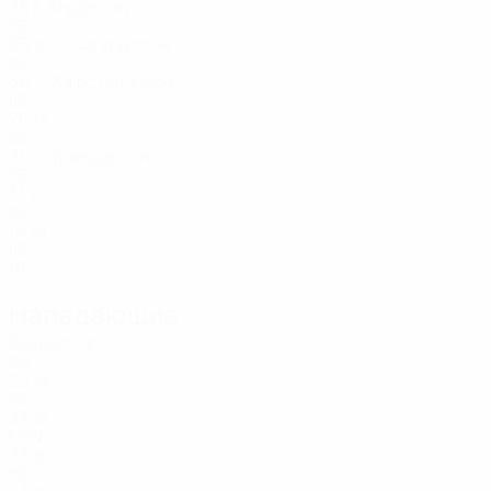
28
Андрасон
8
ISL
26
Г. Сигурдссон
10
ISL
36
Хафстейнссон
11
ISL
26
14
ISL
21
Трандарсон
21
ISL
31
51
ISL
16
54
ISL
18
Нападающие
Возраст
18
ISL
20
19
ISL
23
23
DEN
33
25
ISL