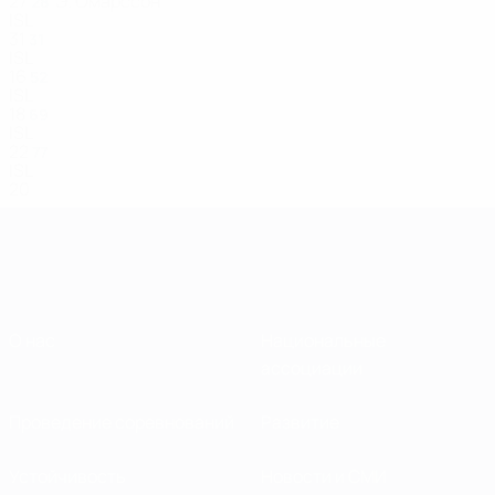
27
Э. Омарссон
28
ISL
31
31
ISL
16
52
ISL
18
69
ISL
22
77
ISL
20
О нас
Национальные
ассоциации
Проведение соревнований
Развитие
Устойчивость
Новости и СМИ