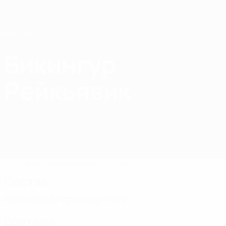
Skip
to
main
content
Home
Викингур
Викингур
Рейкьявик
ISL
Матчи
Положение команд
Состав
Состав
Исландская премьер-лига
Вратари