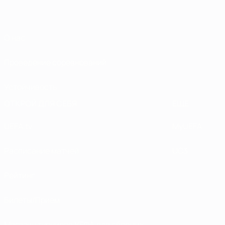
О нас
Проведение соревнований
Устойчивость
ОТКРОЙ ДЛЯ СЕБЯ
ЕЩЕ
UEFA.tv
MyUEFA
Расписание матчей
UC3
Рейтинг
Билеты/Прием
Магазин турниров УЕФА для сборных