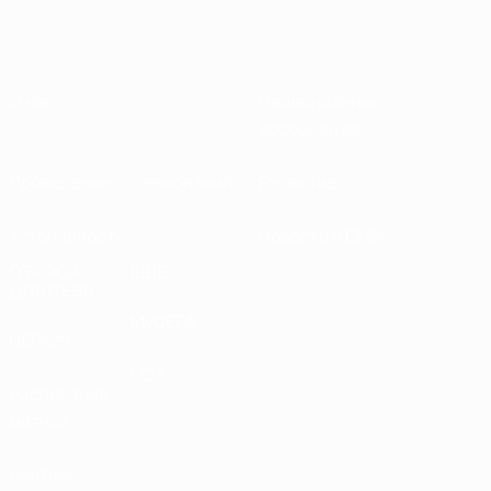
О нас
Национальные
ассоциации
Проведение соревнований
Развитие
Устойчивость
Новости и СМИ
ОТКРОЙ
ЕЩЕ
ДЛЯ СЕБЯ
MyUEFA
UEFA.tv
UC3
Расписание
матчей
Рейтинг