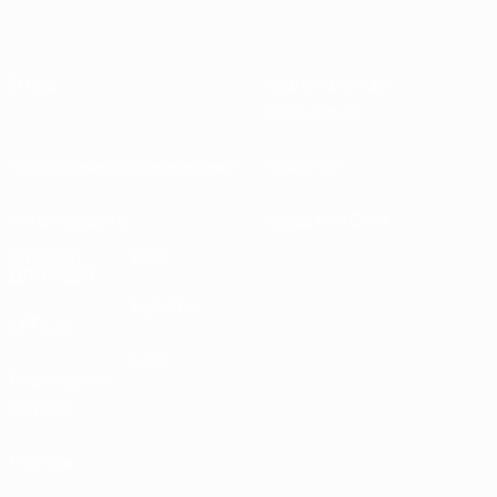
О нас
Национальные
ассоциации
Проведение соревнований
Развитие
Устойчивость
Новости и СМИ
ОТКРОЙ
ЕЩЕ
ДЛЯ СЕБЯ
MyUEFA
UEFA.tv
UC3
Расписание
матчей
Рейтинг