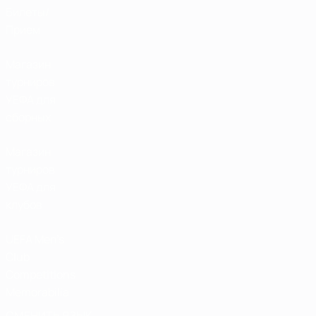
Билеты/
Прием
Магазин
турниров
УЕФА для
сборных
Магазин
турниров
УЕФА для
клубов
UEFA Men's
Club
Competitions
Memorabilia
СМЕНИТЬ ЯЗЫК