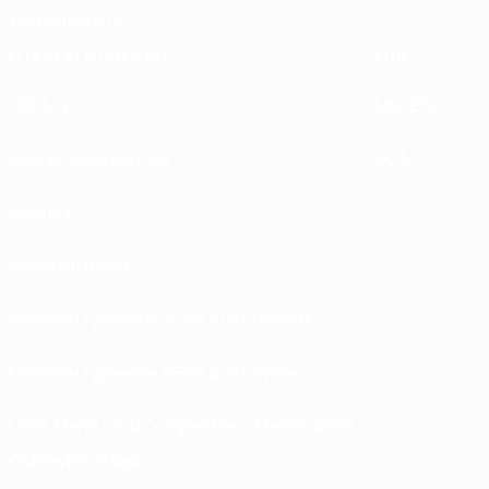
Устойчивость
ОТКРОЙ ДЛЯ СЕБЯ
ЕЩЕ
UEFA.tv
MyUEFA
Расписание матчей
UC3
Рейтинг
Билеты/Прием
Магазин турниров УЕФА для сборных
Магазин турниров УЕФА для клубов
UEFA Men's Club Competitions Memorabilia
СМЕНИТЬ ЯЗЫК