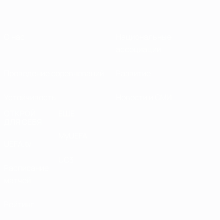
О нас
Национальные
ассоциации
Проведение соревнований
Развитие
Устойчивость
Новости и СМИ
ОТКРОЙ
ЕЩЕ
ДЛЯ СЕБЯ
MyUEFA
UEFA.tv
UC3
Расписание
матчей
Рейтинг