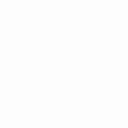
Билеты/
Прием
Магазин
турниров
УЕФА для
сборных
Магазин
турниров
УЕФА для
клубов
UEFA Men's
Club
Competitions
Memorabilia
СМЕНИТЬ ЯЗЫК