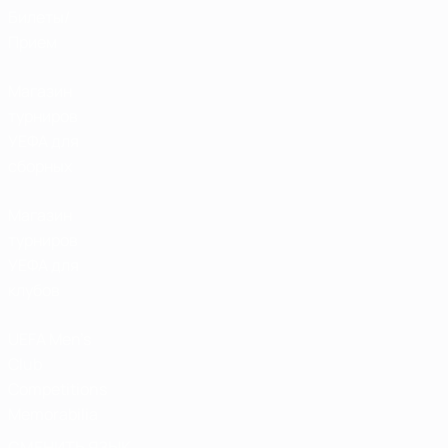
Билеты/
Прием
Магазин
турниров
УЕФА для
сборных
Магазин
турниров
УЕФА для
клубов
UEFA Men's
Club
Competitions
Memorabilia
СМЕНИТЬ ЯЗЫК