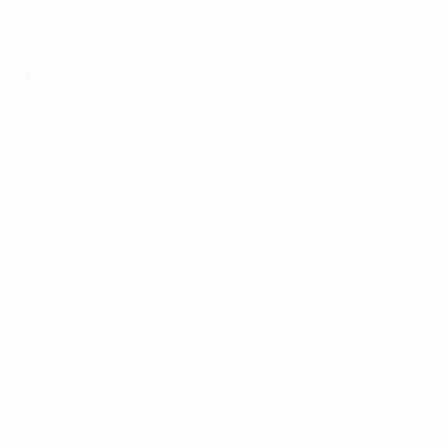
О нас
Национальные
ассоциации
Проведение соревнований
Развитие
Устойчивость
Новости и СМИ
ОТКРОЙ
ЕЩЕ
ДЛЯ СЕБЯ
MyUEFA
UEFA.tv
UC3
Расписание
матчей
Рейтинг