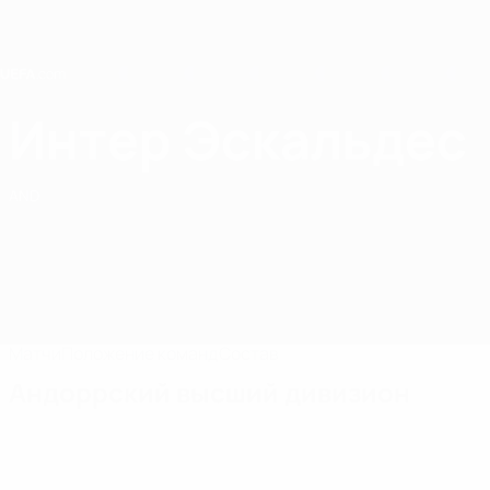
Skip
to
main
content
Home
Интер Эскальдес
Интер Эскальдес
AND
Матчи
Положение команд
Состав
Андоррский высший дивизион