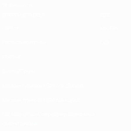
Устойчивость
ОТКРОЙ ДЛЯ СЕБЯ
ЕЩЕ
UEFA.tv
MyUEFA
Расписание матчей
UC3
Рейтинг
Билеты/Прием
Магазин турниров УЕФА для сборных
Магазин турниров УЕФА для клубов
UEFA Men's Club Competitions Memorabilia
СМЕНИТЬ ЯЗЫК