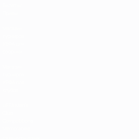
Билеты/
Прием
Магазин
турниров
УЕФА для
сборных
Магазин
турниров
УЕФА для
клубов
UEFA Men's
Club
Competitions
Memorabilia
СМЕНИТЬ ЯЗЫК