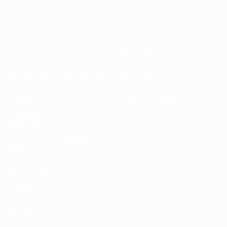
О нас
Национальные
ассоциации
Проведение соревнований
Развитие
Устойчивость
Новости и СМИ
ОТКРОЙ
ЕЩЕ
ДЛЯ СЕБЯ
MyUEFA
UEFA.tv
UC3
Расписание
матчей
Рейтинг