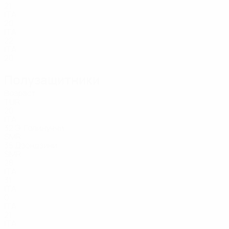
21
ITA
20
ITA
22
ITA
20
Полузащитники
Возраст
TUR
20
ITA
32
Э. Голинуччи
SMR
35
Дзондзини
SMR
28
ITA
31
ITA
0
ITA
21
ITA