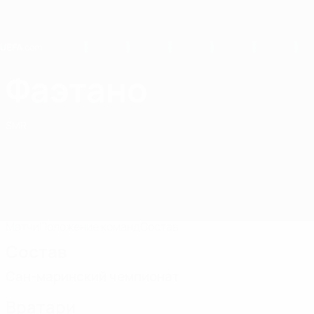
Skip
to
main
content
Home
Фаэтано
Фаэтано
SMR
Матчи
Положение команд
Состав
Состав
Сан-маринский чемпионат
Вратари