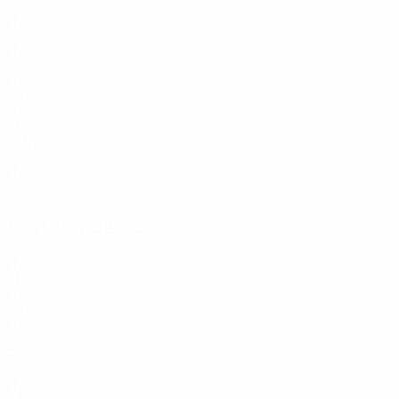
19
ITA
19
ITA
22
ITA
20
ITA
21
SMR
23
ITA
23
Нападающие
Возраст
ITA
21
ITA
20
ITA
19
POL
20
ITA