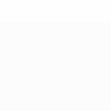
23
ITA
21
ITA
0
О нас
Национальные
ассоциации
Проведение соревнований
Развитие
Устойчивость
Новости и СМИ
ОТКРОЙ
ЕЩЕ
ДЛЯ СЕБЯ
MyUEFA
UEFA.tv