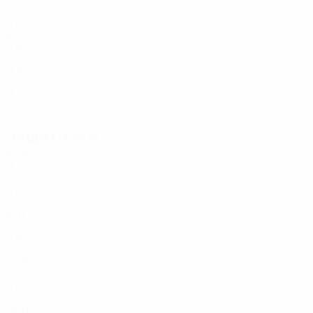
Возраст
Казальбони
ITA
43
ITA
21
ITA
21
ITA
28
Защитники
Возраст
ITA
21
ITA
19
ALB
21
ITA
25
SMR
24
ITA
19
SMR