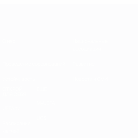
О нас
Национальные
ассоциации
Проведение соревнований
Развитие
Устойчивость
Новости и СМИ
ОТКРОЙ
ЕЩЕ
ДЛЯ СЕБЯ
MyUEFA
UEFA.tv
UC3
Расписание
матчей