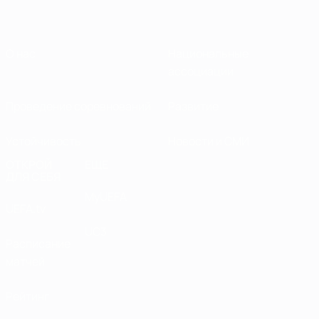
О нас
Национальные
ассоциации
Проведение соревнований
Развитие
Устойчивость
Новости и СМИ
ОТКРОЙ
ЕЩЕ
ДЛЯ СЕБЯ
MyUEFA
UEFA.tv
UC3
Расписание
матчей
Рейтинг