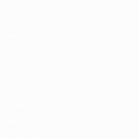
Билеты/
Прием
Магазин
турниров
УЕФА для
сборных
Магазин
турниров
УЕФА для
клубов
UEFA Men's
Club
Competitions
Memorabilia
СМЕНИТЬ ЯЗЫК