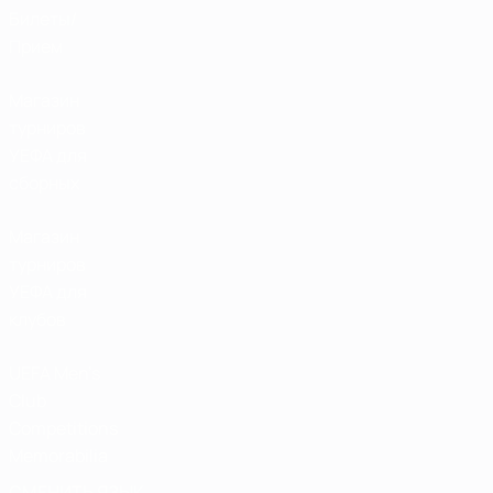
Билеты/
Прием
Магазин
турниров
УЕФА для
сборных
Магазин
турниров
УЕФА для
клубов
UEFA Men's
Club
Competitions
Memorabilia
СМЕНИТЬ ЯЗЫК