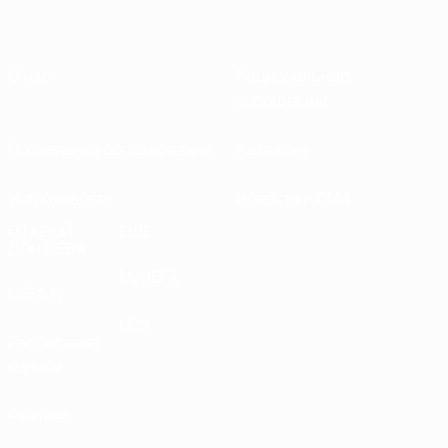
О нас
Национальные
ассоциации
Проведение соревнований
Развитие
Устойчивость
Новости и СМИ
ОТКРОЙ
ЕЩЕ
ДЛЯ СЕБЯ
MyUEFA
UEFA.tv
UC3
Расписание
матчей
Рейтинг