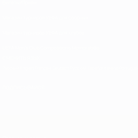
Билеты/Прием
Магазин турниров УЕФА для сборных
Магазин турниров УЕФА для клубов
UEFA Men's Club Competitions Memorabilia
СМЕНИТЬ ЯЗЫК
Русский
English
Français
Deutsch
Русский
Español
Italiano
Portuguê
ПОДПИСЫВАЙСЯ