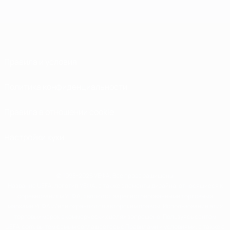
Правила и условия
Политика конфиденциальности
Правила в отношении cookie
Настройки куки
© 1998-2026 УЕФА. Все права защищены
Название UEFA, логотип УЕФА, а также элементы дизайна, относящиеся к
соревнованиям УЕФА, являются зарегистрированными торговыми
марками УЕФА и/или охраняются авторским правом. Использование этих
торговых марок в коммерческих целях запрещено. Пользуясь сайтом
UEFA.com, вы тем самым соглашаетесь с Правилами и условиями, а также с