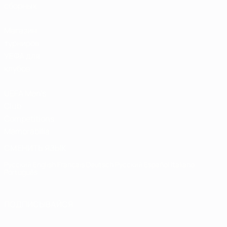
сборных
Магазин
турниров
УЕФА для
клубов
UEFA Men's
Club
Competitions
Memorabilia
СМЕНИТЬ ЯЗЫК
Русский
English
Français
Deutsch
Русский
Español
Italiano
Português
ПОДПИСЫВАЙСЯ