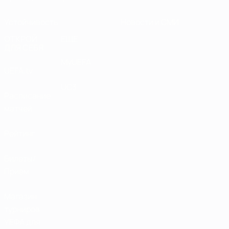
Устойчивость
Новости и СМИ
ОТКРОЙ
ЕЩЕ
ДЛЯ СЕБЯ
MyUEFA
UEFA.tv
UC3
Расписание
матчей
Рейтинг
Билеты/
Прием
Магазин
турниров
УЕФА для