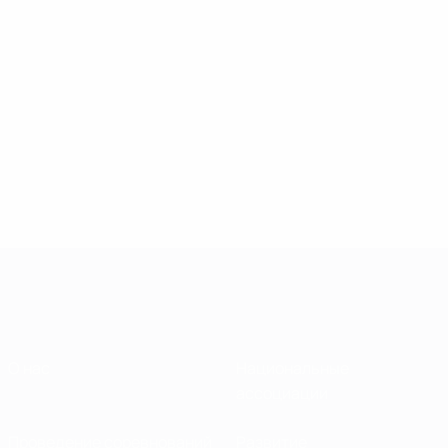
О нас
Национальные
ассоциации
Проведение соревнований
Развитие