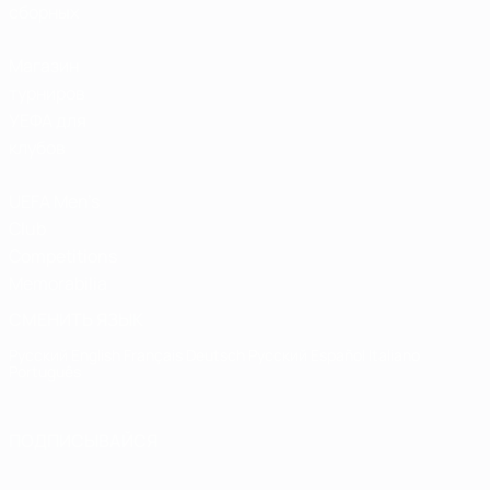
сборных
Магазин
турниров
УЕФА для
клубов
UEFA Men's
Club
Competitions
Memorabilia
СМЕНИТЬ ЯЗЫК
Русский
English
Français
Deutsch
Русский
Español
Italiano
Português
ПОДПИСЫВАЙСЯ