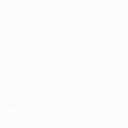
Устойчивость
Новости и СМИ
ОТКРОЙ
ЕЩЕ
ДЛЯ СЕБЯ
MyUEFA
UEFA.tv
UC3
Расписание
матчей
Рейтинг
Билеты/
Прием
Магазин
турниров
УЕФА для