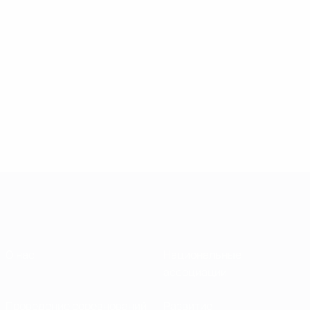
О нас
Национальные
ассоциации
Проведение соревнований
Развитие