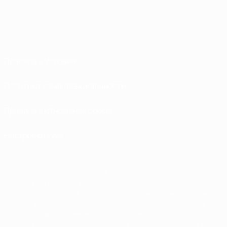
Правила и условия
Политика конфиденциальности
Правила в отношении cookie
Настройки куки
© 1998-2026 УЕФА. Все права защищены
Название UEFA, логотип УЕФА, а также элементы дизайна, относящиеся к
соревнованиям УЕФА, являются зарегистрированными торговыми
марками УЕФА и/или охраняются авторским правом. Использование этих
торговых марок в коммерческих целях запрещено. Пользуясь сайтом
UEFA.com, вы тем самым соглашаетесь с Правилами и условиями, а также с