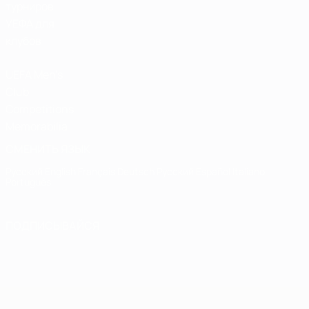
турниров
УЕФА для
клубов
UEFA Men's
Club
Competitions
Memorabilia
СМЕНИТЬ ЯЗЫК
Русский
English
Français
Deutsch
Русский
Español
Italiano
Português
ПОДПИСЫВАЙСЯ