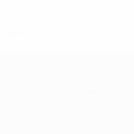
30
Д. Икауниекс
19
LVA
32
22
LTU
20
Тренер
Mantas Kuklys
LTU
О нас
Национальные
ассоциации
Проведение соревнований
Развитие
Устойчивость
Новости и СМИ