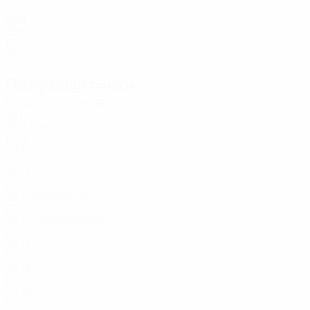
20
33
SRB
28
50
LTU
18
Полузащитники
Возраст
Хасанович
6
BIH
30
Скютте
8
DEN
29
8
UKR
30
10
LTU
23
Новиковас
11
LTU
35
Романовский
13
LTU
30
14
LTU
24
18
LTU
23
20
LTU