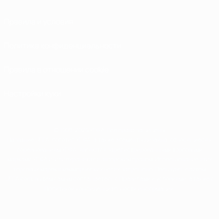
Правила и условия
Политика конфиденциальности
Правила в отношении cookie
Настройки куки
© 1998-2026 УЕФА. Все права защищены
Название UEFA, логотип УЕФА, а также элементы дизайна, относящиеся к
соревнованиям УЕФА, являются зарегистрированными торговыми
марками УЕФА и/или охраняются авторским правом. Использование этих
торговых марок в коммерческих целях запрещено. Пользуясь сайтом
UEFA.com, вы тем самым соглашаетесь с Правилами и условиями, а также с
Политикой конфиденциальности информации.