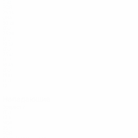
0
23
POR
25
24
GHA
30
29
LTU
23
30
LTU
19
32
LTU
23
41
LTU
18
45
LTU
18
51
LTU
19
Нападающие
Возраст
7
LTU
19
9
NGA
25
11
POR