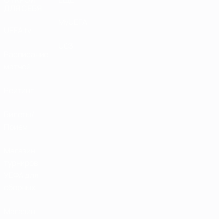
ОТКРОЙ
ЕЩЕ
ДЛЯ СЕБЯ
MyUEFA
UEFA.tv
UC3
Расписание
матчей
Рейтинг
Билеты/
Прием
Магазин
турниров
УЕФА для
сборных
Магазин