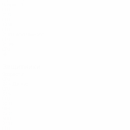
Возраст
1
LTU
21
12
LTU
19
16
LTU
21
Балютавичюс
61
LTU
25
99
LTU
18
Защитники
Возраст
2
LTU
24
Дапкус
4
LTU
33
5
LTU
22
17
BIH
24
21
SRB
27
27
LTU