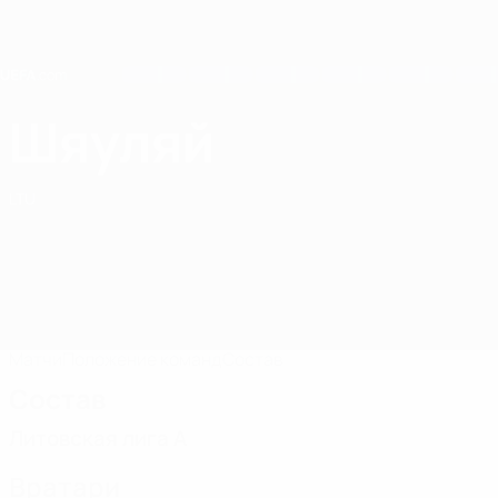
Skip
to
main
content
Home
Шяуляй
Шяуляй
LTU
Матчи
Положение команд
Состав
Состав
Литовская лига А
Вратари