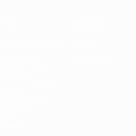
О нас
Национальные
ассоциации
Проведение соревнований
Развитие
Устойчивость
Новости и СМИ
ОТКРОЙ
ЕЩЕ
ДЛЯ СЕБЯ
MyUEFA
UEFA.tv
UC3
Расписание
матчей
Рейтинг