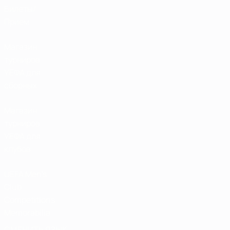
Билеты/
Прием
Магазин
турниров
УЕФА для
сборных
Магазин
турниров
УЕФА для
клубов
UEFA Men's
Club
Competitions
Memorabilia
СМЕНИТЬ ЯЗЫК