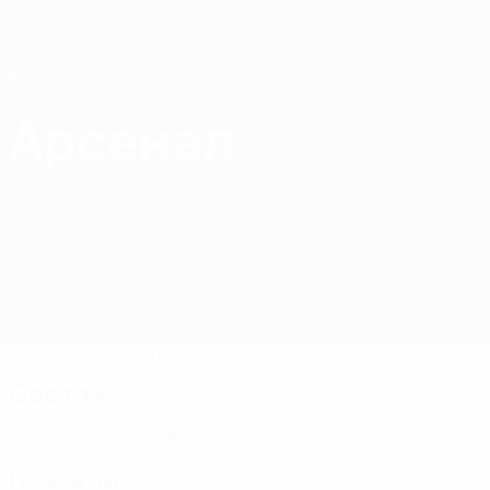
Skip
to
main
content
Home
Арсенал
Арсенал
ENG
Матчи
Положение команд
Состав
Состав
Английская суперлига
Вратари