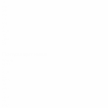
18
ENG
29
ENG
19
ENG
27
AUS
32
USA
28
Полузащитники
Возраст
NOR
27
AUS
24
SCO
36
ESP
30
GER
19
ENG