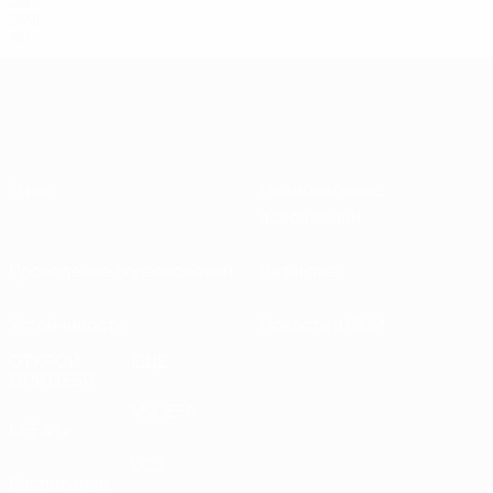
26
SWE
30
О нас
Национальные
ассоциации
Проведение соревнований
Развитие
Устойчивость
Новости и СМИ
ОТКРОЙ
ЕЩЕ
ДЛЯ СЕБЯ
MyUEFA
UEFA.tv
UC3
Расписание