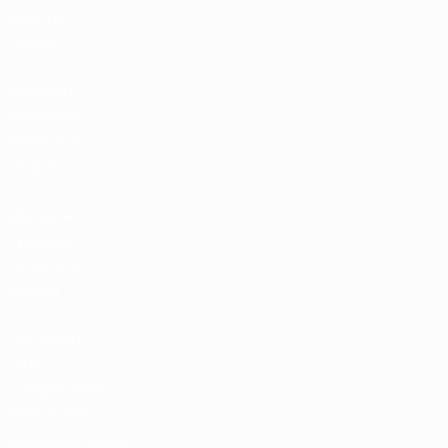
Билеты/
Прием
Магазин
турниров
УЕФА для
сборных
Магазин
турниров
УЕФА для
клубов
UEFA Men's
Club
Competitions
Memorabilia
СМЕНИТЬ ЯЗЫК