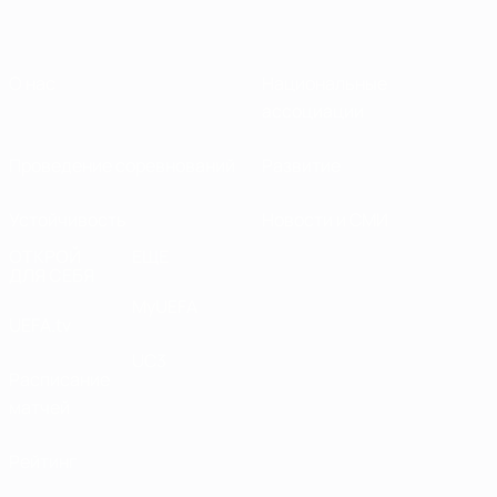
О нас
Национальные
ассоциации
Проведение соревнований
Развитие
Устойчивость
Новости и СМИ
ОТКРОЙ
ЕЩЕ
ДЛЯ СЕБЯ
MyUEFA
UEFA.tv
UC3
Расписание
матчей
Рейтинг