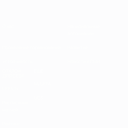
О нас
Национальные
ассоциации
Проведение соревнований
Развитие
Устойчивость
Новости и СМИ
ОТКРОЙ
ЕЩЕ
ДЛЯ СЕБЯ
MyUEFA
UEFA.tv
UC3
Расписание
матчей
Рейтинг