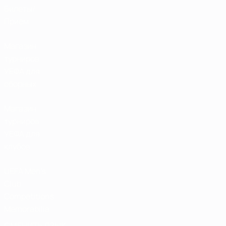
Билеты/
Прием
Магазин
турниров
УЕФА для
сборных
Магазин
турниров
УЕФА для
клубов
UEFA Men's
Club
Competitions
Memorabilia
СМЕНИТЬ ЯЗЫК