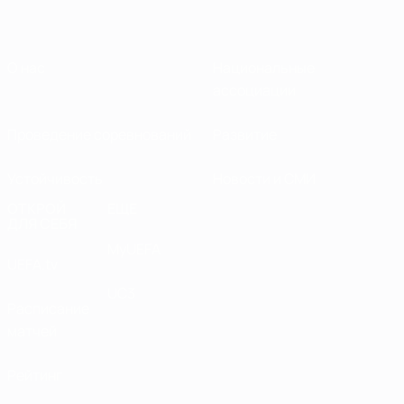
О нас
Национальные
ассоциации
Проведение соревнований
Развитие
Устойчивость
Новости и СМИ
ОТКРОЙ
ЕЩЕ
ДЛЯ СЕБЯ
MyUEFA
UEFA.tv
UC3
Расписание
матчей
Рейтинг