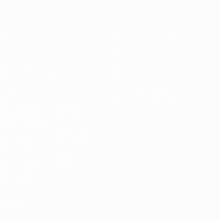
О нас
Национальные
ассоциации
Проведение соревнований
Развитие
Устойчивость
Новости и СМИ
ОТКРОЙ
ЕЩЕ
ДЛЯ СЕБЯ
MyUEFA
UEFA.tv
UC3
Расписание
матчей
Рейтинг