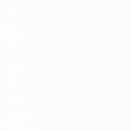
Билеты/
Прием
Магазин
турниров
УЕФА для
сборных
Магазин
турниров
УЕФА для
клубов
UEFA Men's
Club
Competitions
Memorabilia
СМЕНИТЬ ЯЗЫК